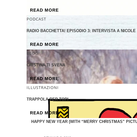
READ MORE
PODCAST
RADIO BACCHETTA! EPISODIO 3: INTERVISTA A NICOL
READ MORE
BLOG
CRISTINA TI SVENA
READ MORE
ILLUSTRAZIONI
TRAPPOLA PER TOPI
READ MORE
HAPPY NEW YEAR (WITH “MERRY CHRISTMAS” PICTU