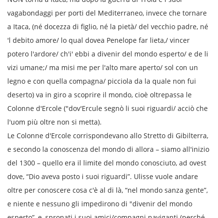
vagabondaggi per porti del Mediterraneo, invece che tornare
a Itaca, (né docezza di figlio, né la pietà/ del vecchio padre, né
'l debito amore/ lo qual dovea Penelope far lieta,/ vincer
potero l'ardore/ ch'i' ebbi a divenir del mondo esperto/ e de li
vizi umane;/ ma misi me per l'alto mare aperto/ sol con un
legno e con quella compagna/ picciola da la quale non fui
deserto) va in giro a scoprire il mondo, cioè oltrepassa le
Colonne d'Ercole ("dov'Ercule segnò li suoi riguardi/ acciò che
l'uom più oltre non si metta).
Le Colonne d'Ercole corrispondevano allo Stretto di Gibilterra,
e secondo la conoscenza del mondo di allora – siamo all'inizio
del 1300 – quello era il limite del mondo conosciuto, ad ovest
dove, “Dio aveva posto i suoi riguardi”. Ulisse vuole andare
oltre per conoscere cosa c'è al di là, “nel mondo sanza gente”,
e niente e nessuno gli impedirono di "divenir del mondo
esperto”, e, spronati i suoi amici/compagni naviganti (perché