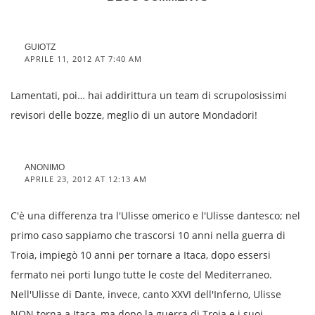
GUIOTZ
APRILE 11, 2012 AT 7:40 AM
Lamentati, poi… hai addirittura un team di scrupolosissimi
revisori delle bozze, meglio di un autore Mondadori!
ANONIMO
APRILE 23, 2012 AT 12:13 AM
C'è una differenza tra l'Ulisse omerico e l'Ulisse dantesco; nel
primo caso sappiamo che trascorsi 10 anni nella guerra di
Troia, impiegò 10 anni per tornare a Itaca, dopo essersi
fermato nei porti lungo tutte le coste del Mediterraneo.
Nell'Ulisse di Dante, invece, canto XXVI dell'Inferno, Ulisse
NON torna a Itaca, ma dopo la guerra di Troia e i suoi