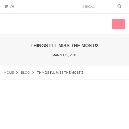
Sear
Toggl
naviga
THINGS I’LL MISS THE MOST/2
MARZO 15, 2011
HOME
BLOG
THINGS I’LL MISS THE MOST/2