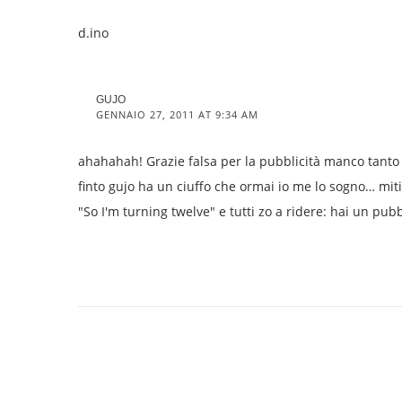
d.ino
GUJO
GENNAIO 27, 2011 AT 9:34 AM
ahahahah! Grazie falsa per la pubblicità manco tanto 
finto gujo ha un ciuffo che ormai io me lo sogno… mit
"So I'm turning twelve" e tutti zo a ridere: hai un pub