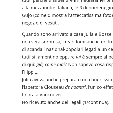
tutti, perché ti fa sentire immediatamente
alla mezzanotte italiana, le 3 di pomeriggi
Gujo (come dimostra l’azzeccatissima foto),
negozio di vestiti.
Quando sono arrivato a casa Julia e Bosse l
una vera sorpresa, creandomi anche un tr
di scandali nazional-popolari legati a un 
tutti si lamentino eppure
lui
è sempre al pot
di qui:
già, come mai?
Non sapevo cosa risp
Filippi…
Julia aveva anche preparato una buonissim
l’ispettore Clouseau
de noantri
, l’unico eff
finora a Vancouver.
Ho ricevuto anche dei regali (1/continua).