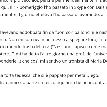
 ancora più vecchio), perché per me idealmente inizia
o qui. Il 17 pomeriggio l’ho passato in Skype con Dalsi
 mentre il giorno effettivo l’ho passato lavorando, al
’avevano addobbata fin da fuori con palloncini e nast
ono. Non mi son neanche messo a spiegare loro, in t
certo mondo trash della tv, (“Nessuno capisce come ma
ere…”, mi ha detto l’altro giorno una prof. dell’univer
onderle…) che così mi sentivo un tronista di Maria D
a torta tedesca, che si è pappato per metà Diego,
ettivo amico, a parte i miei coinquilini, che ho incontra