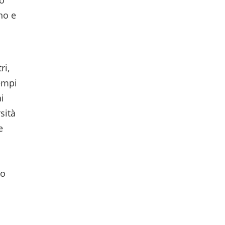
to
no e
ri,
empi
i
sità
e
to