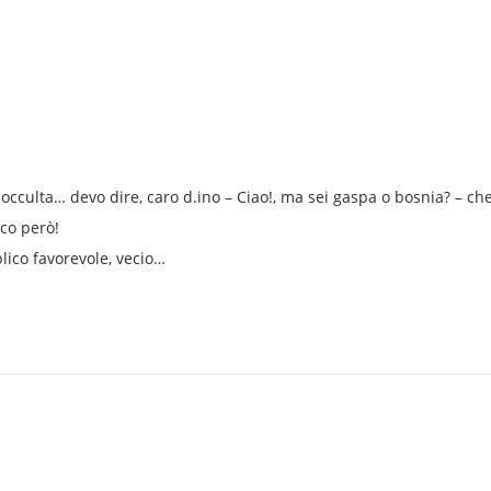
occulta… devo dire, caro d.ino – Ciao!, ma sei gaspa o bosnia? – ch
ico però!
blico favorevole, vecio…