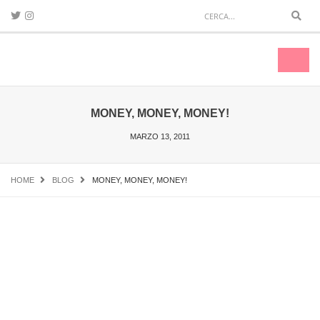
Sear
Toggl
naviga
MONEY, MONEY, MONEY!
MARZO 13, 2011
HOME
BLOG
MONEY, MONEY, MONEY!