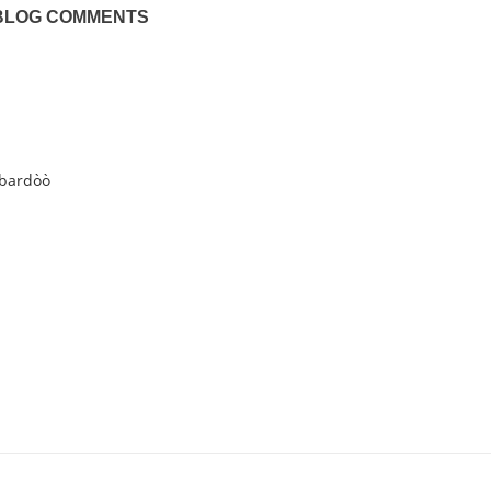
BLOG COMMENTS
òbardòò