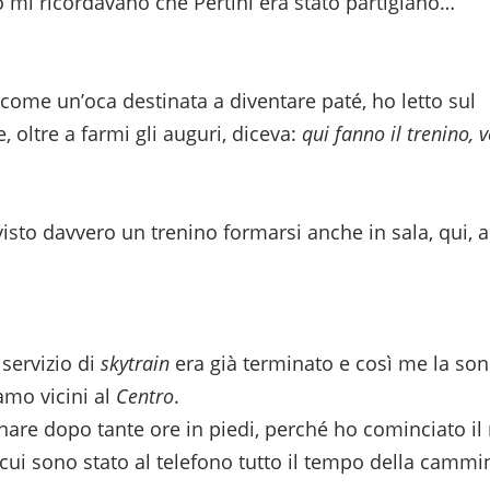
to mi ricordavano che Pertini era stato partigiano…
come un’oca destinata a diventare paté, ho letto sul
, oltre a farmi gli auguri, diceva:
qui fanno il trenino, 
isto davvero un trenino formarsi anche in sala, qui, a
 servizio di
skytrain
era già terminato e così me la son
iamo vicini al
Centro
.
nare dopo tante ore in piedi, perché ho cominciato il
ui sono stato al telefono tutto il tempo della cammi