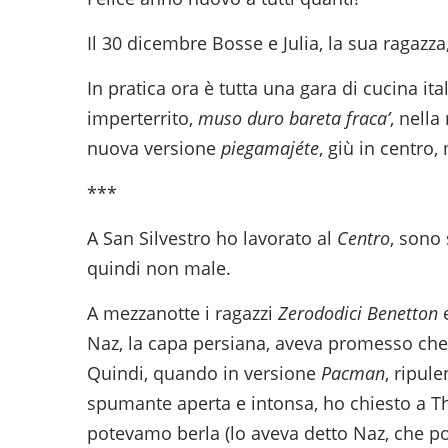
Il 30 dicembre Bosse e Julia, la sua ragazza
In pratica ora è tutta una gara di cucina i
imperterrito,
muso duro bareta fraca’
, nella
nuova versione
piegamajéte
, giù in centro,
***
A San Silvestro ho lavorato al
Centro
, sono
quindi non male.
A mezzanotte i ragazzi
Zerododici Benetton
Naz, la capa persiana, aveva promesso c
Quindi, quando in versione
Pacman
, ripul
spumante aperta e intonsa, ho chiesto a Th
potevamo berla (lo aveva detto Naz, che p