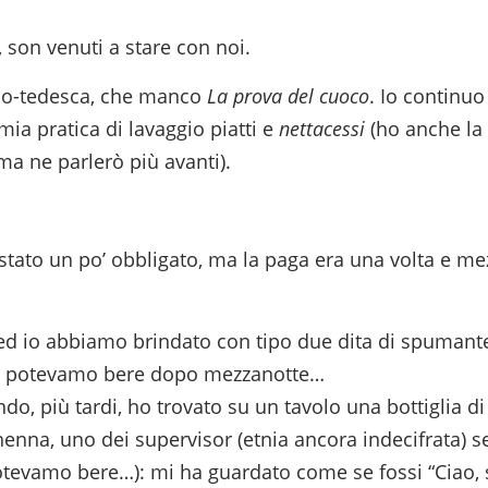
, son venuti a stare con noi.
talo-tedesca, che manco
La prova del cuoco
. Io continuo
 mia pratica di lavaggio piatti e
nettacessi
(ho anche la
 ma ne parlerò più avanti).
 stato un po’ obbligato, ma la paga era una volta e me
ed io abbiamo brindato con tipo due dita di spumant
he potevamo bere dopo mezzanotte…
endo, più tardi, ho trovato su un tavolo una bottiglia di
enna, uno dei supervisor (etnia ancora indecifrata) s
otevamo bere…): mi ha guardato come se fossi “Ciao,