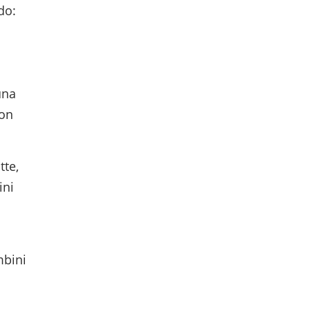
do:
una
non
tte,
ini
mbini