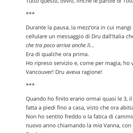
Tutto questo, ovvio, finché le parole di To
***
Durante la pausa, la mezz’ora in cui mangi 
cellulare un messaggio di Dru dall’Italia che
che tra poco arriva anche lì…
Era di qualche ora prima.
Ho ripreso servizio e, come per magia, ho v
Vancouver! Dru aveva ragione!
***
Quando ho finito erano ormai quasi le 3, il
fatta a piedi fino a casa, visto che ora abit
Non ho sentito freddo o la fatica di cammi
nuovo anno chiamando la
mia
Vanna, con c