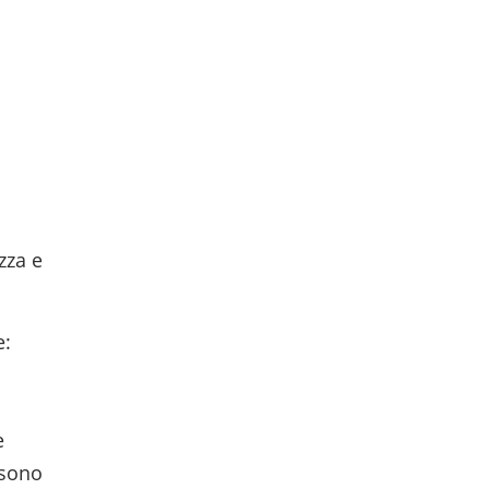
zza e
e:
e
 sono