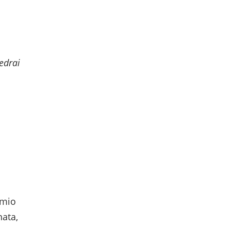
vedrai
 mio
nata,