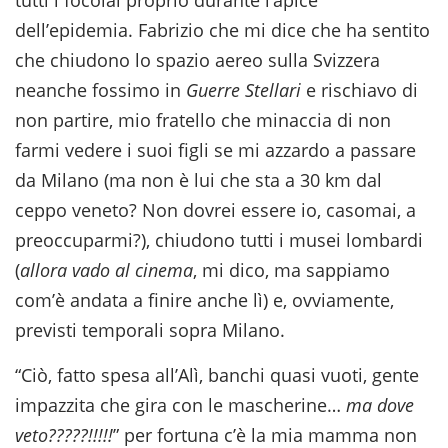
tutti i focolai proprio durante l’apice
dell’epidemia. Fabrizio che mi dice che ha sentito
che chiudono lo spazio aereo sulla Svizzera
neanche fossimo in
Guerre Stellari
e rischiavo di
non partire, mio fratello che minaccia di non
farmi vedere i suoi figli se mi azzardo a passare
da Milano (ma non è lui che sta a 30 km dal
ceppo veneto? Non dovrei essere io, casomai, a
preoccuparmi?), chiudono tutti i musei lombardi
(
allora vado al cinema
, mi dico, ma sappiamo
com’è andata a finire anche lì) e, ovviamente,
previsti temporali sopra Milano.
“Ciò, fatto spesa all’Alì, banchi quasi vuoti, gente
impazzita che gira con le mascherine…
ma dove
veto?????!!!!!
” per fortuna c’è la mia mamma non