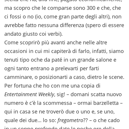
ma scopro che le comparse sono 300 e che, che
ci fossi o no (io, come gran parte degli altri), non
avrebbe fatto nessuna differenza (spero di essere
andato giusto coi verbi).
Come scoprirò più avanti anche nelle altre
occasioni in cui mi capiterà di farlo, infatti, siamo
tenuti tipo oche da paté in un grande salone e
ogni tanto entrano a prelevarti per farti
camminare, o posizionarti a caso, dietro le scene.
Per fortuna che ho con me una copia di
Entertainment Weekly
, sig! – domani scatta nuovo
numero è c’è la scommessa – ormai barzelletta –
qui in casa se ne troverò due o uno e, se uno,
quale dei due… lo so:
fregometro
?? – o che cado
in un sonno profondo date le poche ore della