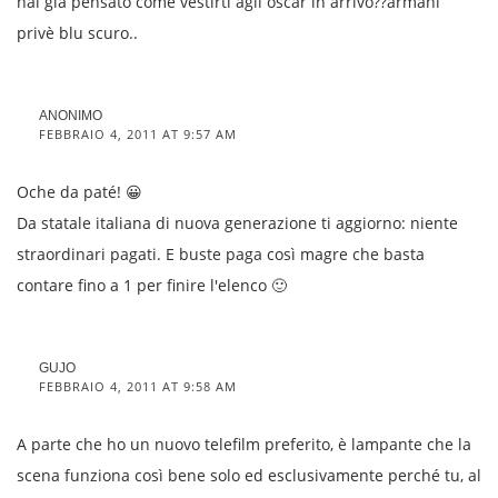
hai già pensato come vestirti agli oscar in arrivo??armani
privè blu scuro..
ANONIMO
FEBBRAIO 4, 2011 AT 9:57 AM
Oche da paté! 😀
Da statale italiana di nuova generazione ti aggiorno: niente
straordinari pagati. E buste paga così magre che basta
contare fino a 1 per finire l'elenco 🙂
GUJO
FEBBRAIO 4, 2011 AT 9:58 AM
A parte che ho un nuovo telefilm preferito, è lampante che la
scena funziona così bene solo ed esclusivamente perché tu, al