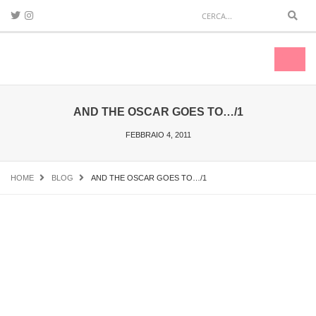
Sear
Toggl
naviga
AND THE OSCAR GOES TO…/1
FEBBRAIO 4, 2011
HOME
BLOG
AND THE OSCAR GOES TO…/1